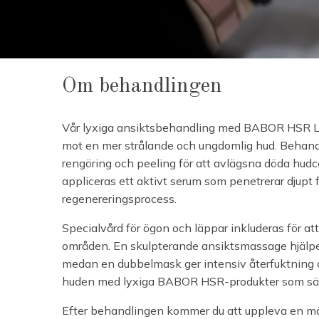
Om behandlingen
Vår lyxiga ansiktsbehandling med BABOR HSR Lif
mot en mer strålande och ungdomlig hud. Behan
rengöring och peeling för att avlägsna döda hudce
appliceras ett aktivt serum som penetrerar djupt f
regenereringsprocess.
Specialvård för ögon och läppar inkluderas för at
områden. En skulpterande ansiktsmassage hjälper t
medan en dubbelmask ger intensiv återfuktning o
huden med lyxiga BABOR HSR-produkter som säker
Efter behandlingen kommer du att uppleva en mä