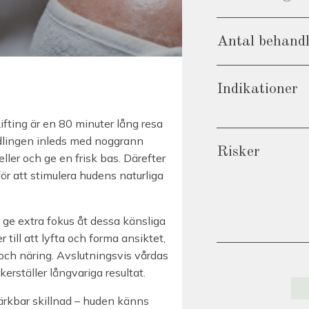
Antal behand
Indikationer
ting är en 80 minuter lång resa
dlingen inleds med noggrann
Risker
ller och ge en frisk bas. Därefter
ör att stimulera hudens naturliga
t ge extra fokus åt dessa känsliga
ill att lyfta och forma ansiktet,
ch näring. Avslutningsvis vårdas
ställer långvariga resultat.
rkbar skillnad – huden känns