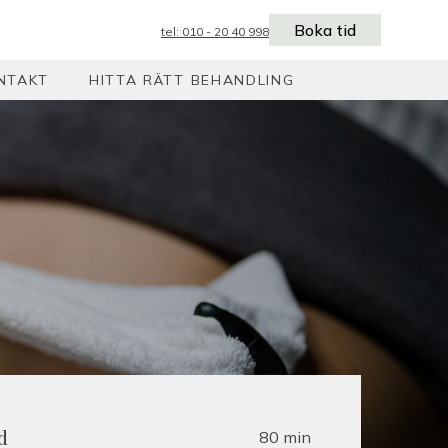
Boka tid
tel: 010 - 20 40 998
NTAKT
HITTA RÄTT BEHANDLING
80 min
d