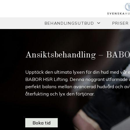
BEHANDLINGSUTBUD
PRISER
Ansiktsbehandling – BA
Upptäck den ultimata lyxen för din hud med vår 
BABOR HSR Lifting. Denna noggrant utformade a
perfekt balans mellan avancerad hudvård och avk
återfukting och lyx den förtjänar.
Boka tid