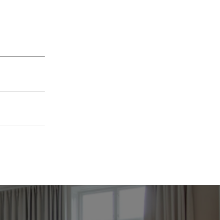
kan en
n avtar sedan
på grund av
veckor.
 på att
llnad och
ndlingen.
r vi dig.