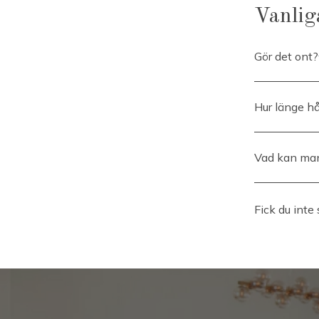
Vanlig
Gör det ont?
Själva nålen ä
kortvarig svi
Hur länge hå
Effekten start
gradvis och ä
Vad kan man
Övergående sv
Många får en
Fick du inte
minskad kontr
Resultatet ka
musklerna ibla
inflammation 
Om ojämnheter