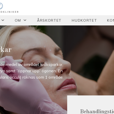
OM
ÅRSKORTET
HUDKORTET
KO
rkar
e medel av området kråksparkar,
nbryn samt ”öppnar upp” ögonen. En
laris occuli) räknas som 1 område.
Behandlingsti