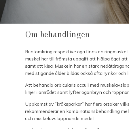
Om behandlingen
Runtomkring respektive öga finns en ringmuskel (
muskel har till främsta uppgift att hjälpa ögat a
samt att kisa. Muskeln har en stark nedåtdragande
med stigande ålder bildas också ofta rynkor och li
Att behandla orbicularis occuli med muskelavsla
linjer i området samt lyfter ögonbryn och ”öppnar
Uppkomst av ”kråksparkar” har flera orsaker vilke
rekommenderar en kombinationsbehandling mell
och muskelavslappnande medel.