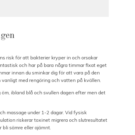
ngen
nns risk för att bakterier kryper in och orsakar
antastisk och har på bara några timmar fixat eget
mmar innan du sminkar dig för att vara på den
m vanligt med rengöring och vatten på kvällen.
g öm, ibland blå och svullen dagen efter men det
ch massage under 1-2 dagar. Vid fysisk
lation riskerar toxinet migrera och slutresultatet
bli sämre eller ojämnt.