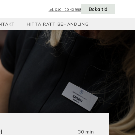
Boka tid
tel: 010 - 20 40 998
NTAKT
HITTA RÄTT BEHANDLING
30 min
d