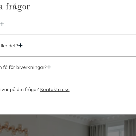
a frågor
r oerhört tunn och ger inte upphov till nämnvärt obehag. I vissa fall 
dande känsla upplevas i samband med själva injektionen.
ller det?
ar efter 1-3 dagar, full effekt garanteras efter ca 14 dagar, effekte
r ofta helt borta efter ca 3-5 månader.
 få för biverkningar?
ullnad, ömhet, blåmärken.
 positiv upplevelse av sin behandling medan någon känner obehag 
 svar på din fråga?
Kontakta oss
.
oll av rörelseförmågan i området. Denna känsla försvinner inom 1-2 
n ibland upplevas som ojämnt under insättningsperioden, detta beror
nd påverkas olika snabbt. Det brukar rätta till sig i takt med att svu
avtar. Först efter 14 dagar kan man utvärdera slutresultatet av beha
 kvarstår efter 14 dagar bokas ett kostnadsfritt återbesök så hjälpe