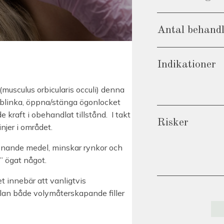
Antal behand
Indikationer
musculus orbicularis occuli) denna
tt blinka, öppna/stänga ögonlocket
 kraft i obehandlat tillstånd. I takt
Risker
njer i området.
pnande medel, minskar rynkor och
” ögat något.
t innebär att vanligtvis
an både volymåterskapande filler