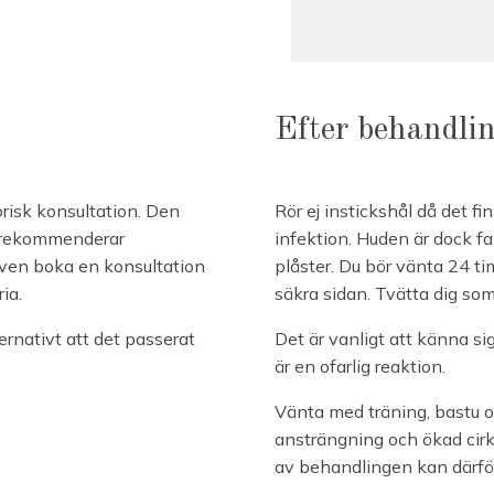
Efter behandli
orisk konsultation. Den
Rör ej instickshål då det fi
i rekommenderar
infektion. Huden är dock f
även boka en konsultation
plåster. Du bör vänta 24 ti
ia.
säkra sidan. Tvätta dig so
ernativt att det passerat
Det är vanligt att känna si
är en ofarlig reaktion.
Vänta med träning, bastu o
ansträngning och ökad cirku
av behandlingen kan därför 