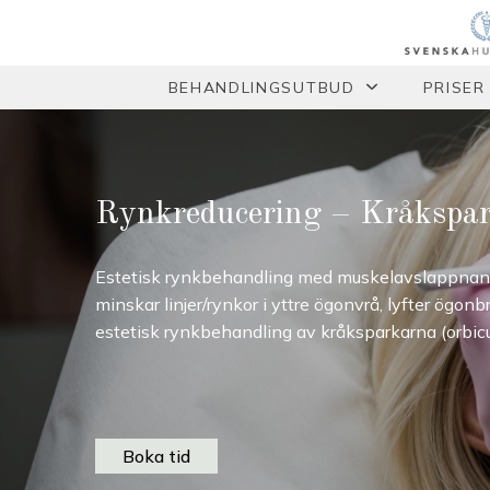
BEHANDLINGSUTBUD
PRISER
Rynkreducering – Kråkspa
Estetisk rynkbehandling med muskelavslappnand
minskar linjer/rynkor i yttre ögonvrå, lyfter ögo
estetisk rynkbehandling av kråksparkarna (orbicu
Boka tid