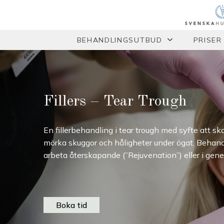
BEHANDLINGSUTBUD
PRISER
Fillers – Tear Trough
En fillerbehandling i tear trough med syfte att s
mörka skuggor och håligheter under ögat. Behand
arbeta återskapande (”Rejuvenation”) eller i genet
Boka tid