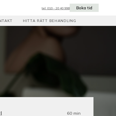
Boka tid
tel: 010 - 20 40 998
NTAKT
HITTA RÄTT BEHANDLING
60 min
d