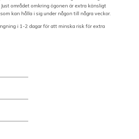
. Just området omkring ögonen är extra känsligt
d som kan hålla i sig under någon till några veckor.
ning i 1-2 dagar för att minska risk för extra
evas samt
ch beror på
ag kan kännas
ll”-behandling
ed att du kan