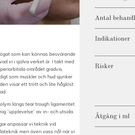
Antal behand
Indikationer
der ögat som kan kännas besvärande
ad vi i själva verket är. I takt med
Risker
periorbitala området gradvis,
digt som muskler och hud sjunker
en visar ett trött och lite håglöst
ad.
volym längs tear trough ligamentet
g ”upplevelse” av in- och utsida.
Åtgång i ml
ar anpassar vi teknik vid
lateknik men även vass nål när vi