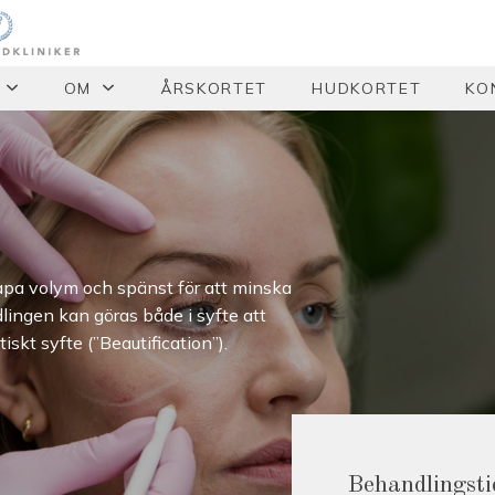
OM
ÅRSKORTET
HUDKORTET
KO
kapa volym och spänst för att minska
lingen kan göras både i syfte att
iskt syfte (”Beautification”).
Behandlingsti