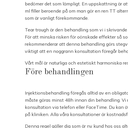
bedömer det som lämpligt. En uppskattning är at
ml filler beroende på om man gör en ren TT alte
som är vanligt förekommande.
Tear trough är den behandling som vi i skrivande
För att minska risken för oönskade effekter så s
rekommenderar att denna behandling görs stegvis
viktigt att en noggrann konsultation föregår beh
Vårt mål är naturliga och estetiskt harmoniska res
Före behandlingen
Injektionsbehandling föregås alltid av en obligat
måste göras minst 48h innan din behandling. V
konsultation via telefon eller FaceTime. Du kan 
på kliniken. Alla våra konsultationer är kostnadsfr
Denna regel gäller dig som är ny kund hos oss alt