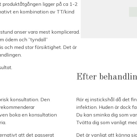
t produktåtgången ligger på ca 1-2
rnativt en kombination av TT/kind
 stund anser vara mest komplicerad.
om ödem och ”tyndall”
 och med stor försiktighet. Det är
andlingen.
ultat.
Efter behandli
orisk konsultation. Den
Rör ej instickshål då det fin
i rekommenderar
infektion. Huden är dock f
även boka en konsultation
Du kan sminka dig som vanl
ia.
Tvätta dig som vanligt med
ernativt att det passerat
Det är vanligt att känna si