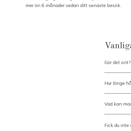
mer än 6 månader sedan ditt senaste besök.
Vanlig
Gör det ont?
En behandling 
korta ilninga
Hur länge hå
bedövningsmedl
Fillern bryts 
Vid TT är man
flera faktorer
Vad kan man
mer påtaglig.
För att behan
Under den för
efter 2-4 mån
få blåmärken.
Fick du inte