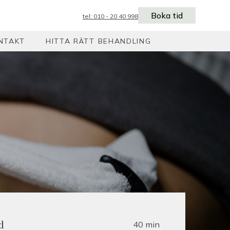
Boka tid
tel: 010 - 20 40 998
NTAKT
HITTA RÄTT BEHANDLING
40 min
d