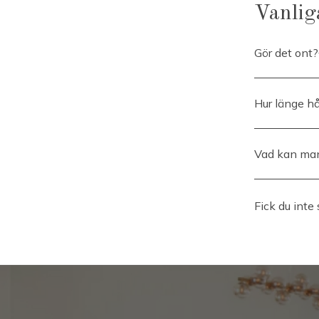
Vanlig
Gör det ont?
Under behandl
så fort vi har
Hur länge hå
Hudförbättran
Vad kan man
Inga biverkni
Fick du inte