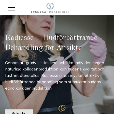
Radiesse – Hudförbättrande
Behandling för Ansikte
Genom att gradvis stimulera och öka individens egen
naturliga kollagenproduktion kan hudens kvalitet och
fasthet återställas. Radiesse är en mycket effektiv
hudförbättrande behandling som stimulerar hudens
egna kollagenproduktion.
Boka tid