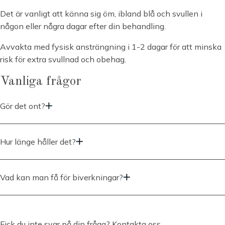
Det är vanligt att känna sig öm, ibland blå och svullen i
någon eller några dagar efter din behandling.
Avvakta med fysisk ansträngning i 1-2 dagar för att minska
risk för extra svullnad och obehag.
Vanliga frågor
Gör det ont?
En behandling med Radiesse är vanligtvis inte särskilt smärtsam.
Något stick kan upplevas samt korta ilningar. Allt obehang är
Hur länge håller det?
snabbt övergående. I samband med att vi förbereder behandlingen
tillsätter vi bedövningsmedlet Lidokain vilken bidrar till smärtfrihet.
Resultatet efter en behandling med Radiesse kan vara långvarigt,
vanligtvis upp till två år eller längre. Radiesse fungerar genom att
Vad kan man få för biverkningar?
stimulera kroppens egna produktion av kollagen, vilket är ett protein
som ger volym och struktur till huden.
Som vid alla medicinska behandlingar finns det vissa biverkningar
som är förknippade med Radiesse.
Efter en Radiesse-behandling kan det ta några veckor eller
Fick du inte svar på din fråga?
Kontakta oss
.