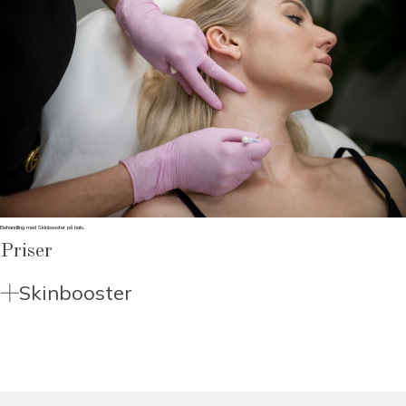
Behandling med Skinbooster på hals.
Priser
Skinbooster
Ord. pris
Årskort
1 ML
3150 kr
2835 kr
2 ML
5450 kr
4900 kr