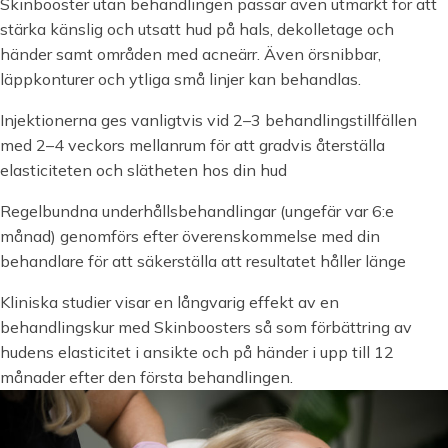
Skinbooster utan behandlingen passar även utmärkt för att
stärka känslig och utsatt hud på hals, dekolletage och
händer samt områden med acneärr. Även örsnibbar,
läppkonturer och ytliga små linjer kan behandlas.
Injektionerna ges vanligtvis vid 2–3 behandlingstillfällen
med 2–4 veckors mellanrum för att gradvis återställa
elasticiteten och slätheten hos din hud
Regelbundna underhållsbehandlingar (ungefär var 6:e
månad) genomförs efter överenskommelse med din
behandlare för att säkerställa att resultatet håller länge
Kliniska studier visar en långvarig effekt av en
behandlingskur med Skinboosters så som förbättring av
hudens elasticitet i ansikte och på händer i upp till 12
månader efter den första behandlingen.