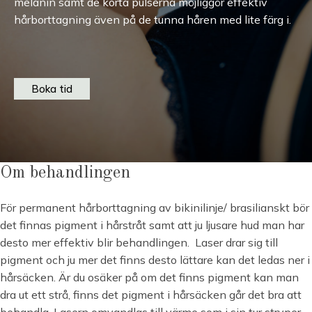
melanin samt de korta pulserna möjliggör effektiv
hårborttagning även på de tunna håren med lite färg i.
Boka tid
Om behandlingen
För permanent hårborttagning av bikinilinje/ brasilianskt bör
det finnas pigment i hårstråt samt att ju ljusare hud man har
desto mer effektiv blir behandlingen. Laser drar sig till
pigment och ju mer det finns desto lättare kan det ledas ner i
hårsäcken. Är du osäker på om det finns pigment kan man
dra ut ett strå, finns det pigment i hårsäcken går det bra att
behandla. Lasern omvandlas till värme som i sin tur stryper