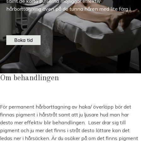
samt de korta pulserna möjliggör effektiv
hårborttagning även på de tunna håren med lite färg i.
Boka tid
Om behandlingen
För permanent hårborttagning av haka/ överläpp bör det
finnas pigment i hårstråt samt att ju ljusare hud man har
desto mer effektiv blir behandlingen. Laser drar sig till
pigment och ju mer det finns i stråt desto lättare kan det
ledas ner i hårsäcken. Är du osäker på om det finns pigment