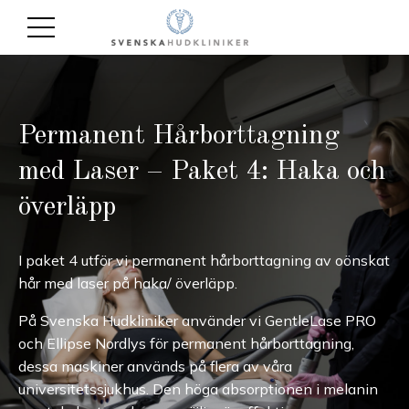
Permanent Hårborttagning
med Laser – Paket 4: Haka och
överläpp
I paket 4 utför vi permanent hårborttagning av oönskat
hår med laser på haka/ överläpp.
På Svenska Hudkliniker använder vi GentleLase PRO
och Ellipse Nordlys för permanent hårborttagning,
dessa maskiner används på flera av våra
universitetssjukhus. Den höga absorptionen i melanin