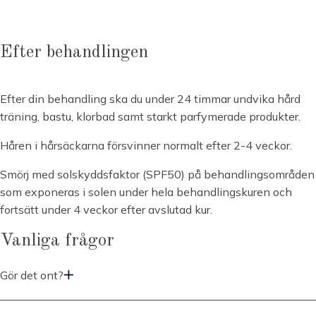
Efter behandlingen
Efter din behandling ska du under 24 timmar undvika hård
träning, bastu, klorbad samt starkt parfymerade produkter.
Håren i hårsäckarna försvinner normalt efter 2-4 veckor.
Smörj med solskyddsfaktor (SPF50) på behandlingsområden
som exponeras i solen under hela behandlingskuren och
fortsätt under 4 veckor efter avslutad kur.
Vanliga frågor
Gör det ont?
GentleLase Pro är väldigt kraftfull och kan därför skicka