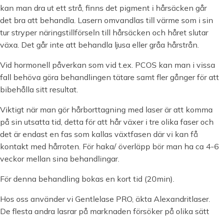
kan man dra ut ett strå, finns det pigment i hårsäcken går
det bra att behandla. Lasern omvandlas till värme som i sin
tur stryper näringstillförseln till hårsäcken och håret slutar
växa. Det går inte att behandla ljusa eller gråa hårstrån.
Vid hormonell påverkan som vid t.ex. PCOS kan man i vissa
fall behöva göra behandlingen tätare samt fler gånger för att
bibehålla sitt resultat.
Viktigt när man gör hårborttagning med laser är att komma
på sin utsatta tid, detta för att hår växer i tre olika faser och
det är endast en fas som kallas växtfasen där vi kan få
kontakt med hårroten. För haka/ överläpp bör man ha ca 4-6
veckor mellan sina behandlingar.
För denna behandling bokas en kort tid (20min).
Hos oss använder vi Gentlelase PRO, äkta Alexandritlaser.
De flesta andra lasrar på marknaden försöker på olika sätt