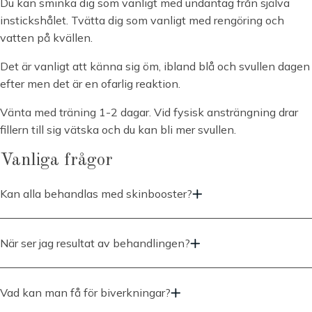
Du kan sminka dig som vanligt med undantag från själva
instickshålet. Tvätta dig som vanligt med rengöring och
vatten på kvällen.
Det är vanligt att känna sig öm, ibland blå och svullen dagen
efter men det är en ofarlig reaktion.
Vänta med träning 1-2 dagar. Vid fysisk ansträngning drar
fillern till sig vätska och du kan bli mer svullen.
Vanliga frågor
Kan alla behandlas med skinbooster?
Nej, inte personer under 18 år samt personer som är gravida,
ammande eller som har sår/inflammation i området som ska
När ser jag resultat av behandlingen?
behandlas, tex herpes.
Du ser resultatet direkt efter din behandling. Du kan dock svullna
något under några dagar.
Vad kan man få för biverkningar?