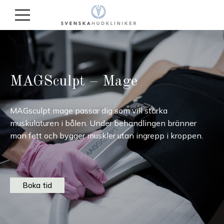
MAGSculpt – Mage
MAGsculpt mage passar dig som vill stärka
muskulaturen i bålen. Under behandlingen bränner
man fett och bygger muskler utan ingrepp i kroppen.
Boka tid