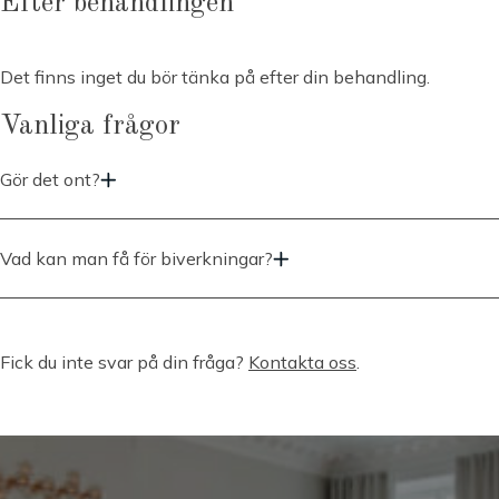
Efter behandlingen
Det finns inget du bör tänka på efter din behandling.
Vanliga frågor
Gör det ont?
Detta är en smärtfri behandling, däremot kan man känna sig trött i
musklerna under sin behandling.
Vad kan man få för biverkningar?
Det finns inga biverkningar, däremot ska du undvika denna
behandlingen om du är gravid, har pacemaker eller annan elektrisk
anordning nära stället vi behandlar. Du ska även undvika om du har
Fick du inte svar på din fråga?
Kontakta oss
.
någon metall i kroppen, hjärtproblem eller andra medicinska tillstånd
där elektromagnetiska fält kan vara farligt för dig.