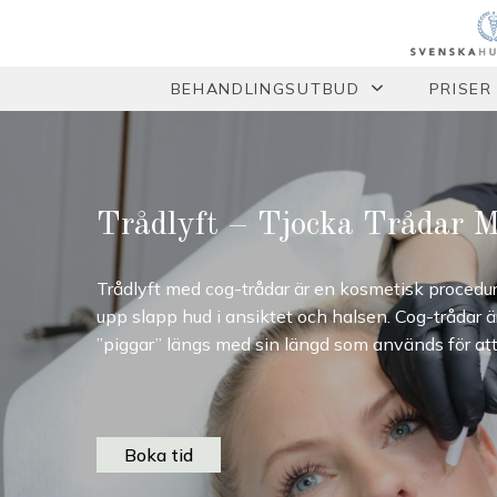
BEHANDLINGSUTBUD
PRISER
Trådlyft – Tjocka Trådar M
Trådlyft med cog-trådar är en kosmetisk procedur 
upp slapp hud i ansiktet och halsen. Cog-trådar ä
”piggar” längs med sin längd som används för att
Boka tid