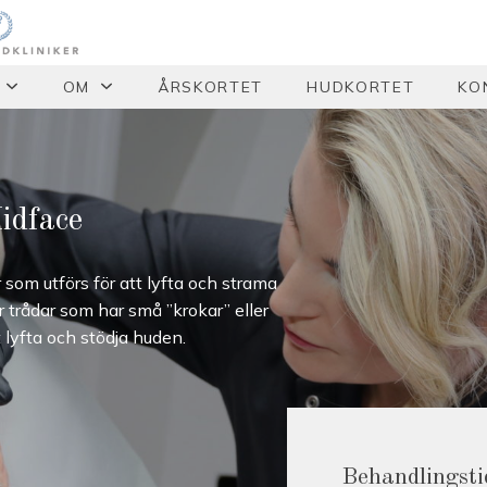
OM
ÅRSKORTET
HUDKORTET
KO
idface
som utförs för att lyfta och strama
r trådar som har små ”krokar” eller
 lyfta och stödja huden.
Behandlingsti