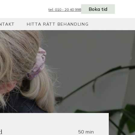
Boka tid
tel: 010 - 20 40 998
NTAKT
HITTA RÄTT BEHANDLING
50 min
d