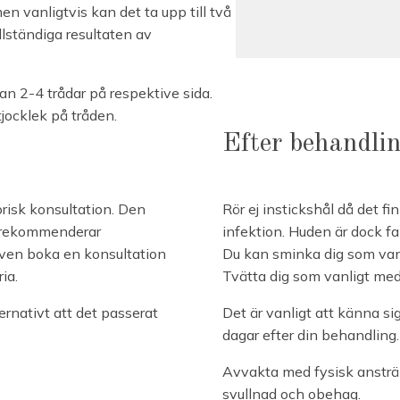
men vanligtvis kan det ta upp till två
llständiga resultaten av
an 2-4 trådar på respektive sida.
tjocklek på tråden.
Efter behandli
orisk konsultation. Den
Rör ej instickshål då det fin
i rekommenderar
infektion. Huden är dock f
även boka en konsultation
Du kan sminka dig som vanl
ia.
Tvätta dig som vanligt med
ernativt att det passerat
Det är vanligt att känna si
dagar efter din behandling.
Avvakta med fysisk ansträng
svullnad och obehag.