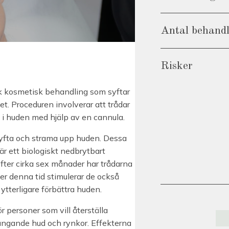
Antal behand
Risker
isk kosmetisk behandling som syftar
tet. Proceduren involverar att trådar
n i huden med hjälp av en cannula.
t lyfta och strama upp huden. Dessa
är ett biologiskt nedbrytbart
Efter cirka sex månader har trådarna
r denna tid stimulerar de också
ytterligare förbättra huden.
r personer som vill återställa
ängande hud och rynkor. Effekterna