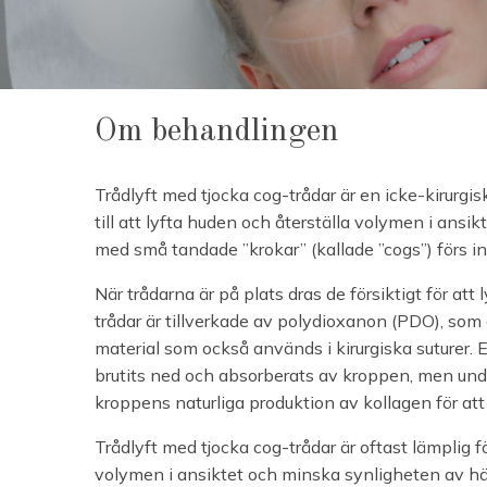
Om behandlingen
Trådlyft med tjocka cog-trådar är en icke-kirurg
till att lyfta huden och återställa volymen i ansik
med små tandade ”krokar” (kallade ”cogs”) förs i
När trådarna är på plats dras de försiktigt för at
trådar är tillverkade av polydioxanon (PDO), som 
material som också används i kirurgiska suturer. 
brutits ned och absorberats av kroppen, men unde
kroppens naturliga produktion av kollagen för att 
Trådlyft med tjocka cog-trådar är oftast lämplig fö
volymen i ansiktet och minska synligheten av h