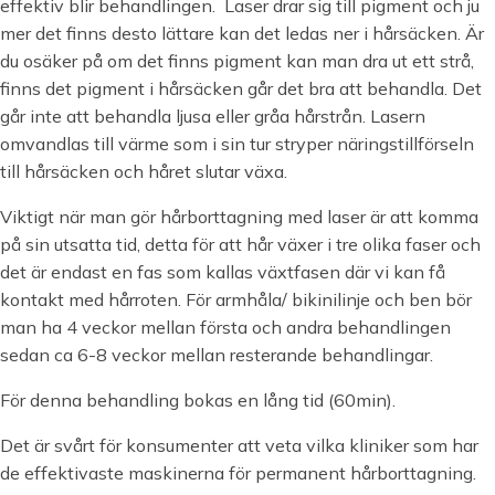
effektiv blir behandlingen. Laser drar sig till pigment och ju
mer det finns desto lättare kan det ledas ner i hårsäcken. Är
du osäker på om det finns pigment kan man dra ut ett strå,
finns det pigment i hårsäcken går det bra att behandla. Det
går inte att behandla ljusa eller gråa hårstrån. Lasern
omvandlas till värme som i sin tur stryper näringstillförseln
till hårsäcken och håret slutar växa.
Viktigt när man gör hårborttagning med laser är att komma
på sin utsatta tid, detta för att hår växer i tre olika faser och
det är endast en fas som kallas växtfasen där vi kan få
kontakt med hårroten. För armhåla/ bikinilinje och ben bör
man ha 4 veckor mellan första och andra behandlingen
sedan ca 6-8 veckor mellan resterande behandlingar.
För denna behandling bokas en lång tid (60min).
Det är svårt för konsumenter att veta vilka kliniker som har
de effektivaste maskinerna för permanent hårborttagning.