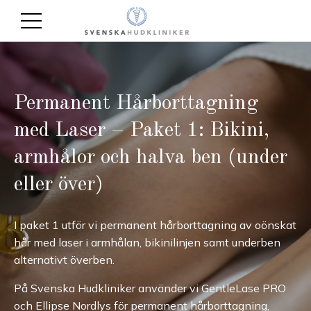
Permanent Hårborttagning
med Laser – Paket 1: Bikini,
armhålor och halva ben (under
eller över)
I paket 1 utför vi permanent hårborttagning av oönskat
hår med laser i armhålan, bikinilinjen samt underben
alternativt överben.
På Svenska Hudkliniker använder vi GentleLase PRO
och Ellipse Nordlys för permanent hårborttagning,