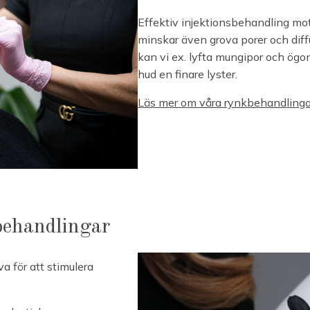
Effektiv injektionsbehandling mot
minskar även grova porer och dif
kan vi ex. lyfta mungipor och ögo
hud en finare lyster.
Läs mer om våra rynkbehandlinga
behandlingar
va för att stimulera