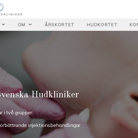
OM
ÅRSKORTET
HUDKORTET
KO
Svenska Hudkliniker
 i två grupper:
örbättrande injektionsbehandlingar