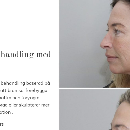
ehandling med
e behandling baserad på
 att bromsa, förebygga
bättra och föryngra
orad eller skulpterar mer
ation”.
rs