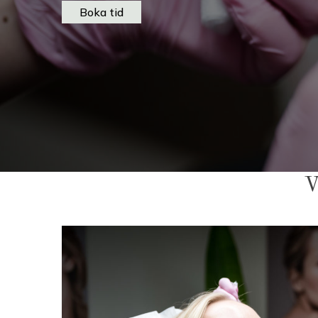
Boka tid
V