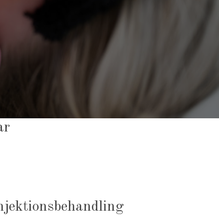
ar
njektionsbehandling