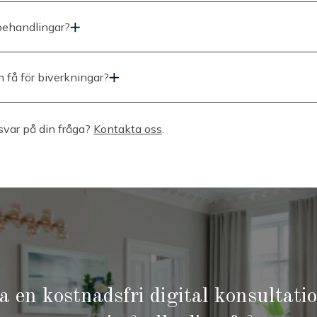
 kan upplevas som något obekväm, kom gärna 30 min innan så lägge
de salva på området.
ehandlingar?
ehandlingar med 4-6 veckors mellanrum (individuella skillnader).
 få för biverkningar?
ngar förutom rodnad, svullnad samt torrhet.
 svar på din fråga?
Kontakta oss
.
 en kostnadsfri digital konsultati