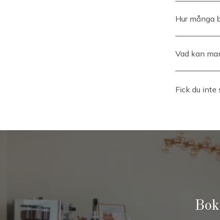
Behandlingen
lokalbedövan
Hur många b
Kur på ca 3 b
Vad kan man
Inga biverkni
Fick du inte
Boka