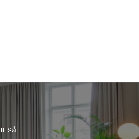
r vi på en
on så