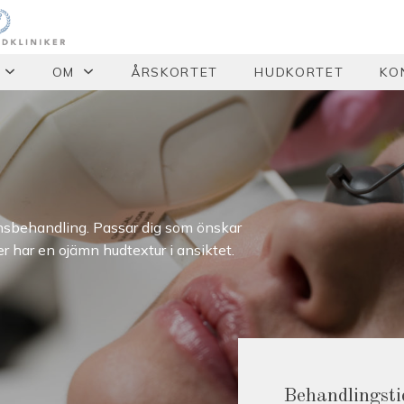
OM
ÅRSKORTET
HUDKORTET
KO
nsbehandling. Passar dig som önskar
r har en ojämn hudtextur i ansiktet.
Behandlingsti