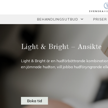
BEHANDLINGSUTBUD
PRISER
Light & Bright – Ansikte
Light & Bright är en hudförbättrande kombinatio
en jämnade hudton, vill jobba hudföryngrande elle
Boka tid