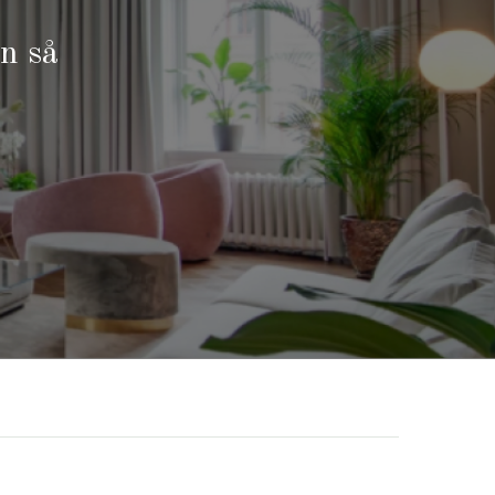
and om
on så
den. Detta
gerar på dem
m några dagar
ymtom, såsom
ntakta din