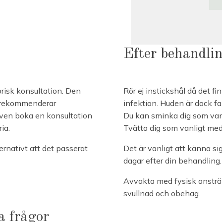
Efter behandli
orisk konsultation. Den
Rör ej instickshål då det fin
i rekommenderar
infektion. Huden är dock f
även boka en konsultation
Du kan sminka dig som vanl
ia.
Tvätta dig som vanligt med
ernativt att det passerat
Det är vanligt att känna si
dagar efter din behandling.
Avvakta med fysisk ansträng
svullnad och obehag.
a frågor