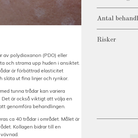
Antal behand
Risker
ar av polydioxanon (PDO) eller
fta och strama upp huden i ansiktet.
dar är förbättrad elasticitet
läta ut fina linjer och rynkor.
t med tunna trådar kan variera
 Det är också viktigt att välja en
ör att genomföra behandlingen.
ras ca 40 trådar i området. Målet är
et. Kollagen bidrar till en
 vävnad.