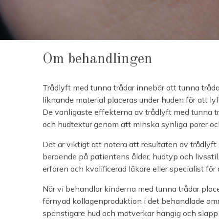
Om behandlingen
Trådlyft med tunna trådar innebär att tunna tråd
liknande material placeras under huden för att ly
De vanligaste effekterna av trådlyft med tunna trå
och hudtextur genom att minska synliga porer och s
Det är viktigt att notera att resultaten av trådlyf
beroende på patientens ålder, hudtyp och livsstil.
erfaren och kvalificerad läkare eller specialist f
När vi behandlar kinderna med tunna trådar place
förnyad kollagenproduktion i det behandlade områd
spänstigare hud och motverkar hängig och slapp