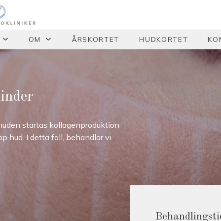
OM
ÅRSKORTET
HUDKORTET
KO
inder
huden startas kollagenproduktion
pp hud. I detta fall, behandlar vi
Behandlingsti