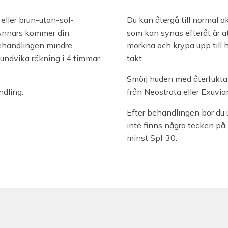
 eller brun-utan-sol-
Du kan återgå till normal a
 Annars kommer din
som kan synas efteråt är at
 behandlingen mindre
mörkna och krypa upp till hu
 undvika rökning i 4 timmar
takt.
Smörj huden med återfukt
dling.
från Neostrata eller Exuvia
Efter behandlingen bör du 
inte finns några tecken p
minst Spf 30.