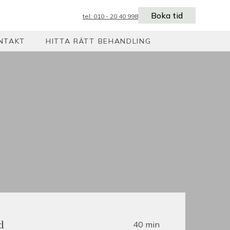
Boka tid
tel: 010 - 20 40 998
NTAKT
HITTA RÄTT BEHANDLING
40 min
d