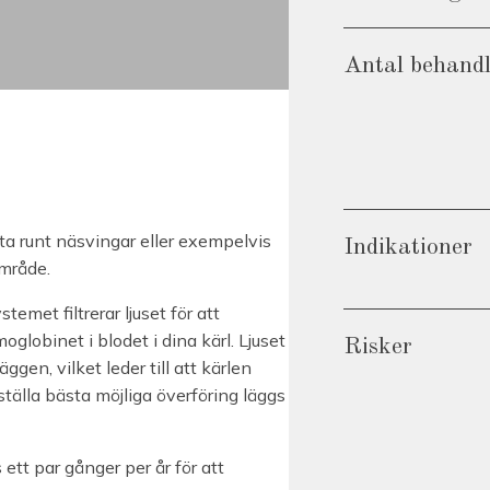
Antal behand
fta runt näsvingar eller exempelvis
Indikationer
område.
temet filtrerar ljuset för att
lobinet i blodet i dina kärl. Ljuset
Risker
ggen, vilket leder till att kärlen
ställa bästa möjliga överföring läggs
ett par gånger per år för att