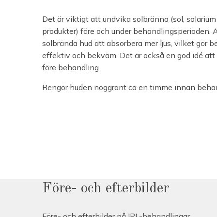
Det är viktigt att undvika solbränna (sol, solarium
produkter) före och under behandlingsperioden.
solbrända hud att absorbera mer ljus, vilket gör
effektiv och bekväm. Det är också en god idé att
före behandling.
Rengör huden noggrant ca en timme innan behan
Före- och efterbilder
Före- och efterbilder på IPL-behandlingar.