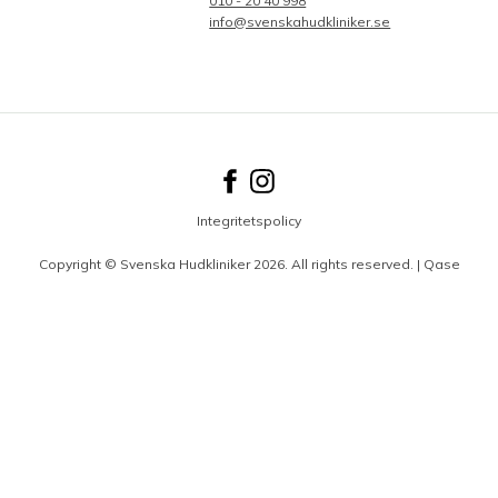
010 - 20 40 998
info@svenskahudkliniker.se
Integritetspolicy
Copyright © Svenska Hudkliniker 2026. All rights reserved. |
Qase