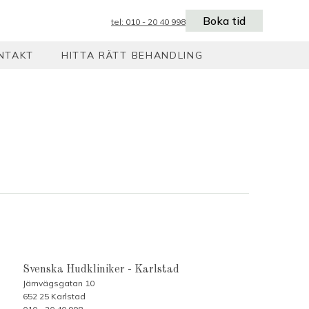
Boka tid
tel: 010 - 20 40 998
NTAKT
HITTA RÄTT BEHANDLING
Svenska Hudkliniker - Karlstad
Järnvägsgatan 10
652 25 Karlstad