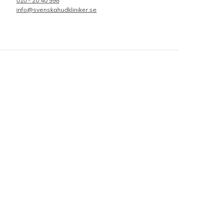
010 - 20 40 998
info@svenskahudkliniker.se