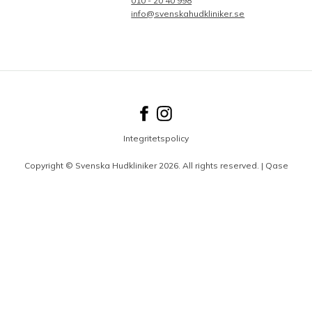
010 - 20 40 998
info@svenskahudkliniker.se
Integritetspolicy
Copyright © Svenska Hudkliniker 2026. All rights reserved. |
Qase