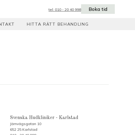
Boka tid
tel: 010 - 20 40 998
NTAKT
HITTA RÄTT BEHANDLING
Svenska Hudkliniker - Karlstad
Järnvägsgatan 10
652 25 Karlstad