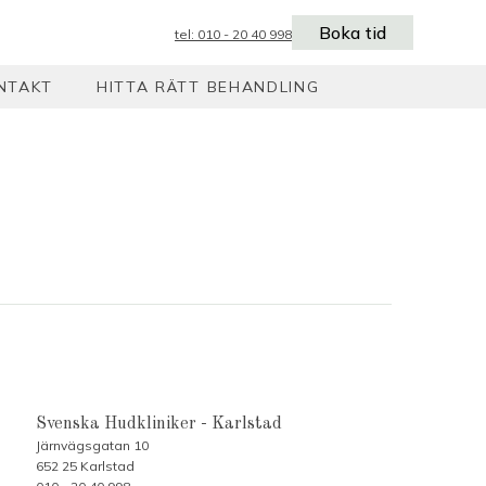
Boka tid
tel: 010 - 20 40 998
NTAKT
HITTA RÄTT BEHANDLING
Svenska Hudkliniker - Karlstad
Järnvägsgatan 10
652 25 Karlstad