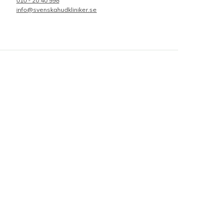
010 - 20 40 998
info@svenskahudkliniker.se