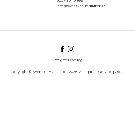
010 - 20 40 998
info@svenskahudkliniker.se
Integritetspolicy
Copyright © Svenska Hudkliniker 2026. All rights reserved. |
Qase